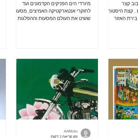
 יוון 2019 סיבוב קצר
מיורדי הים הפניקים הקדמונים ועד
 , קצת היסטוריה
לחוקרי אנטארקטיקה האמיצים, מסעות
 בירת האזור
ששינו את העולם המסעות וההפלגות של
לו העיר פטרס...
מגלי עולם,חוקרי תרבויות וכובשים
מאת:...
ArtMoto
זמן קריאה 3 דקות