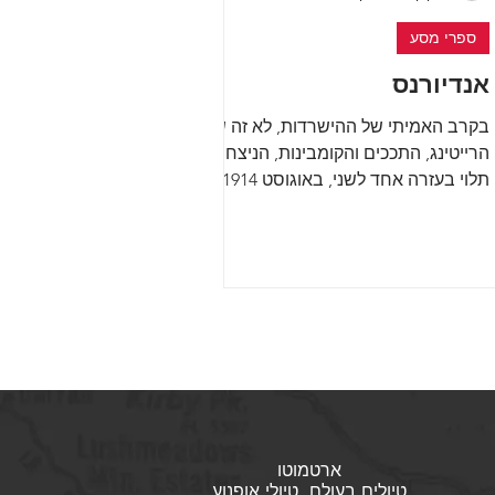
ספרי מסע
אנדיורנס
בקרב האמיתי של ההישרדות, לא זה של
הרייטינג, התככים והקומבינות, הניצחון
תלוי בעזרה אחד לשני, באוגוסט 1914,
כשבריטניה מכריזה מלחמה על...
ארטמוטו
טיולים בעולם, טיולי אופנוע