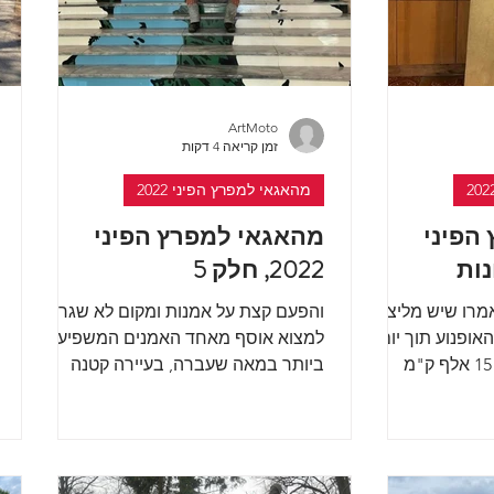
ArtMoto
זמן קריאה 4 דקות
מהאגאי למפרץ הפיני 2022
הפיני
מהאגאי למפרץ הפיני
2022, חלק 5
מרו שיש מליציות
והפעם קצת על אמנות ומקום לא שגרתי
אופנוע תוך יום.
למצוא אוסף מאחד האמנים המשפיעים
אז ויתרתי" 12 מדינות, 15 אלף ק"מ
ביותר במאה שעברה, בעיירה קטנה
למסע בין...
בסלובקיה ליד הגבול עם אוקראינה,
ישנו...