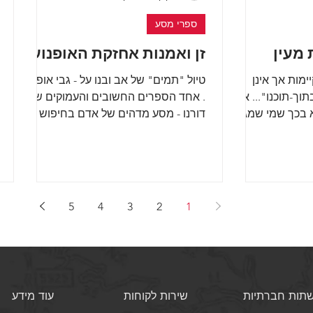
ספרי מסע
 מעין
זן ואמנות אחזקת האופנוע
ימות אך אינן
טיול "תמים" של אב ובנו על - גבי אופנוע
תוך-תוכנו"... אום
. אחד הספרים החשובים והעמוקים של
א בכך שמי שמגיע
דורנו - מסע מדהים של אדם בחיפוש
,...
אחרי זהותו. סיפור מופלא של אדם...
5
4
3
2
1
תות חברתיות
שירות לקוחות
עוד מידע