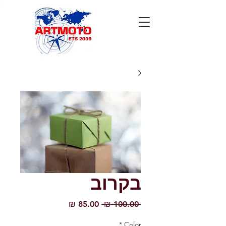
בקרוב
מחיר
מחיר
 ‏100.00 ‏₪ 
רגיל
מבצע
*
Color