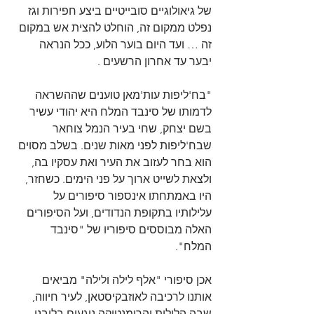
של גיאולוגיים סובייטיים ביצע חפירות וגז 
נפלט ממקום זה, הוחלט להצית אש במקום 
זה … ועד היום בוער הלוע, ככל הנראה 
יבער עד אחרון הרשעים .
"בח'ליפות עות'מאן טוענים שההשראה 
לדמותו של סינבד המלח היא יהודי עשיר 
בשם יצחק, שחי בעיר הנמל צוחאר 
שבח'ליפות לפני מאות שנים. בשלב מסוים 
הוא בחר לעזוב את העיר ואת עסקיו בה, 
ולצאת לשייט ארוך על פני הימים. כשחזר, 
היו באמתחתו אינספור סיפורים על 
עלילותיו בתקופת הנדודים, ועל הסיפורים 
האלה מבוססים סיפוריו של "סינבד 
המלח".
אכן סיפורי "אלף לילה ולילה" מביאים 
אותנו לרכיבה לאוזבקיסטאן, לעיר חיווה, 
שבה הלילות והרומנטיקה נוגעים בליבנו, 