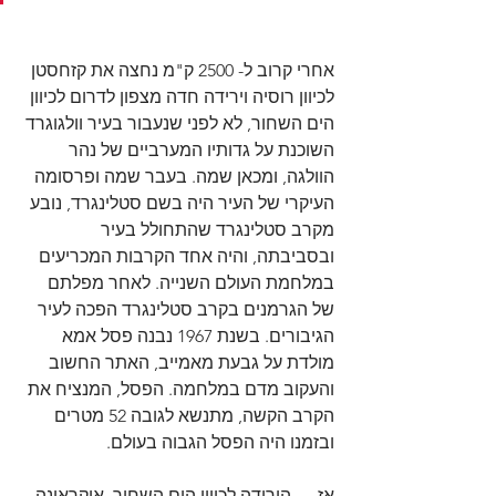
אחרי קרוב ל- 2500 ק"מ נחצה את קזחסטן 
לכיוון רוסיה וירידה חדה מצפון לדרום לכיוון 
הים השחור, לא לפני שנעבור בעיר וולגוגרד 
השוכנת על גדותיו המערביים של נהר 
הוולגה, ומכאן שמה. בעבר שמה ופרסומה 
העיקרי של העיר היה בשם סטלינגרד, נובע 
מקרב סטלינגרד שהתחולל בעיר 
ובסביבתה, והיה אחד הקרבות המכריעים 
במלחמת העולם השנייה. לאחר מפלתם 
של הגרמנים בקרב סטלינגרד הפכה לעיר 
הגיבורים. בשנת 1967 נבנה פסל אמא 
מולדת על גבעת מאמייב, האתר החשוב 
והעקוב מדם במלחמה. הפסל, המנציח את 
הקרב הקשה, מתנשא לגובה 52 מטרים 
ובזמנו היה הפסל הגבוה בעולם.
אז … הירידה לכיוון הים השחור, אוקראינה, 