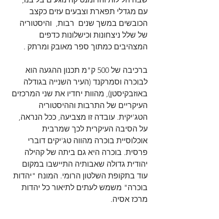
עם מגדלי תפארת וצבעים עזים כקצב 
הכובשים במשך שנים  רבות,  והיסטוריה 
של שלל ניצחונות וכישלונות כדפים 
המצהיבים כמתוך ספר מאובק ומרתק .
ברכיבה של 500 ק"מ תכנון ההגעה הוא 
לבוכרה וסמרקנד (העיר השנייה בגודלה 
באוזבקיסטן), מהוות יחדיו את שני המרכזים 
העיקריים של התרבות וההיסטוריה 
הטג'יקית. עובדה זו מצביעה, ככל הנראה, 
על הסיבה העיקרית לכך שמרבית 
אוכלוסיית בוכרה מהווה טג'יקים דוברי 
פרסית. בוכרה היא גם ביתה של קהילה 
יהודית גדולה שאבותיה התיישבו במקום 
עוד בתקופת השלטון הרומי. המונח "יהדות 
בוכרה" משמש לעתים לתיאור כל יהדות 
מרכז אסיה.