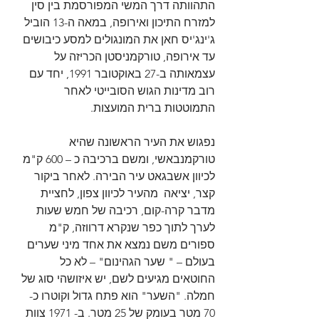
התהוותה דרך המשי המפורסמת בין סין 
למזרח התיכון ואירופה, במאה ה-13 הוביל 
ג'ינג'יס חאן את המונגולים למסע כיבושים 
עד אירופה, טורקמניסטן הכריזה על 
עצמאותה ב-27 באוקטובר 1991, יחד עם 
רוב מדינות הגוש הסובייטי לאחר 
התמוטטות ברית המועצות.  
נפגוש את העיר הראשונה שהיא 
טורקמנבאשי, ומשם ברכיבה כ – 600 ק"מ 
לכיוון אשבגאט עיר הבירה. לאחר ביקור 
קצר, יציאה  מהעיר לכיוון צפון, לחציית 
מדבר קרה-קום, רכיבה של חמש שעות 
לערך לתוך כפר שנקרא דרווזה, ק"מ 
ספורים משם נמצא את אחד מיני שערים 
בעולם – " שער הגהינום" – לא כל 
החוטאים מגיעים לשם, יש איזושהי סוג של 
חמלה. "השער" הוא פתח גדול וקוטרו כ- 
70 מטר בעומק של 25 מטר. ב- 1971 צוות 